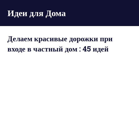
Пропустить
Идеи для Дома
и
перейти
к
содержимому
Делаем красивые дорожки при
входе в частный дом : 45 идей