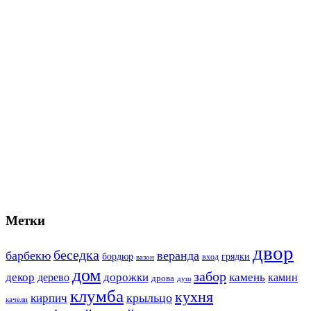
Метки
двор
беседка
барбекю
веранда
бордюр
грядки
вход
вазон
дом
забор
декор
дорожки
камень
камин
дерево
дрова
душ
клумба
кухня
крыльцо
кирпич
качели