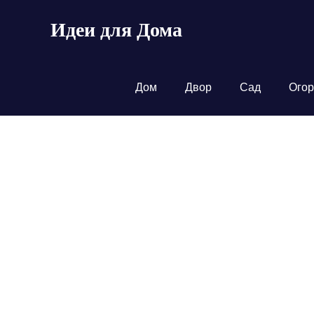
Пропустить
Идеи для Дома
и
перейти
к
содержимому
Дом
Двор
Сад
Огор