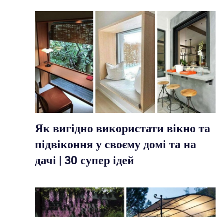
Як вигідно використати вікно та
підвіконня у своєму домі та на
дачі | 30 супер ідей