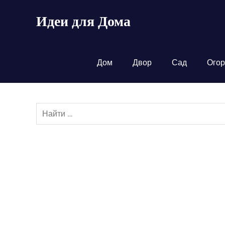
Пропустить
Идеи для Дома
и
перейти
к
содержимому
Дом
Двор
Сад
Огор