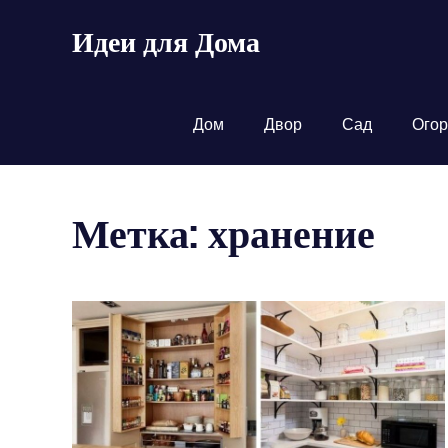
Пропустить
Идеи для Дома
и
перейти
к
содержимому
Дом
Двор
Сад
Огор
Метка: хранение