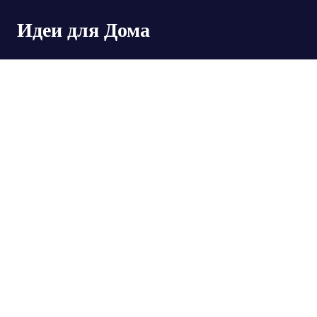
Пропустить
Идеи для Дома
и
перейти
к
содержимому