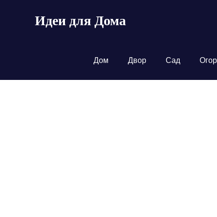
Пропустить
Идеи для Дома
и
перейти
к
содержимому
Дом
Двор
Сад
Огор