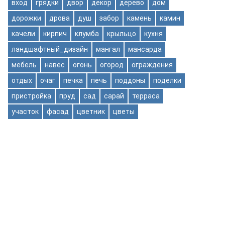
вход
грядки
двор
декор
дерево
дом
дорожки
дрова
душ
забор
камень
камин
качели
кирпич
клумба
крыльцо
кухня
ландшафтный_дизайн
мангал
мансарда
мебель
навес
огонь
огород
ограждения
отдых
очаг
печка
печь
поддоны
поделки
пристройка
пруд
сад
сарай
терраса
участок
фасад
цветник
цветы