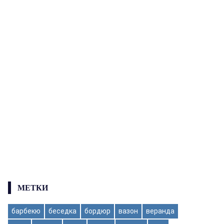
МЕТКИ
барбекю
беседка
бордюр
вазон
веранда