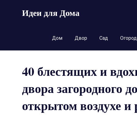
Пропустить
Идеи для Дома
и
перейти
к
содержимому
Дом
Двор
Сад
Огород
40 блестящих и вдо
двора загородного д
открытом воздухе и