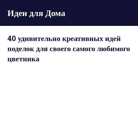
Пропустить
Идеи для Дома
и
перейти
к
содержимому
40 удивительно креативных идей
поделок для своего самого любимого
цветника