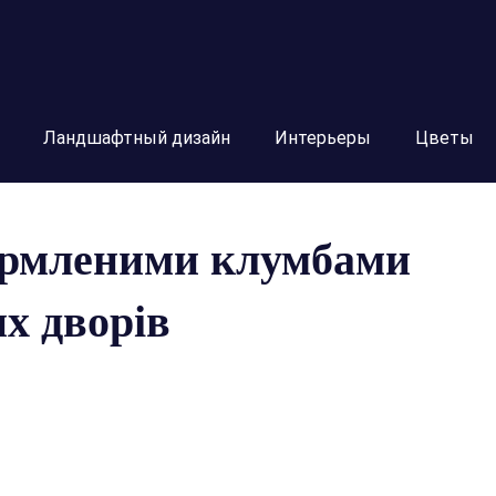
Ландшафтный дизайн
Интерьеры
Цветы
формленими клумбами
х дворів