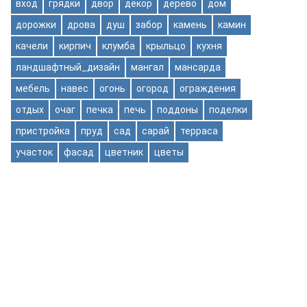
вход
грядки
двор
декор
дерево
дом
дорожки
дрова
душ
забор
камень
камин
качели
кирпич
клумба
крыльцо
кухня
ландшафтный_дизайн
мангал
мансарда
мебель
навес
огонь
огород
ограждения
отдых
очаг
печка
печь
поддоны
поделки
пристройка
пруд
сад
сарай
терраса
участок
фасад
цветник
цветы