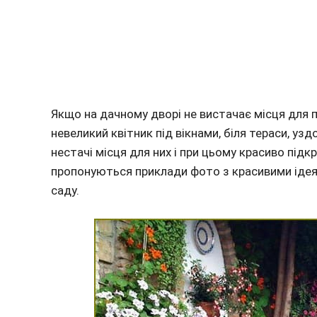
Якщо на дачному дворі не вистачає місця для 
невеликий квітник під вікнами, біля тераси, у
нестачі місця для них і при цьому красиво під
пропонуються приклади фото з красивими ідея
саду.