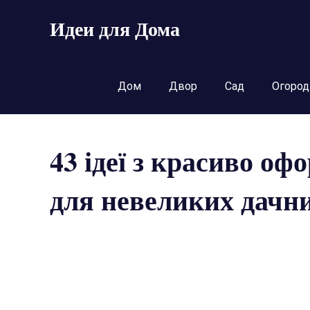
Пропустить
Идеи для Дома
и
перейти
к
содержимому
Дом
Двор
Сад
Огород
43 ідеї з красиво о
для невеликих дачни