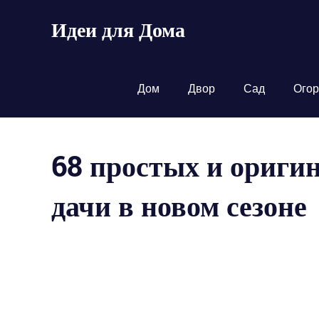
Пропустить
Идеи для Дома
и
перейти
к
содержимому
Дом
Двор
Сад
Огор
68 простых и ориги
дачи в новом сезоне