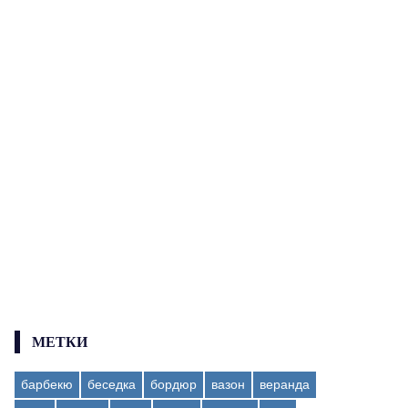
МЕТКИ
барбекю
беседка
бордюр
вазон
веранда