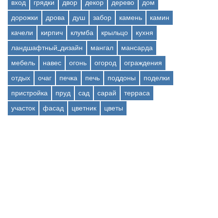
вход
грядки
двор
декор
дерево
дом
дорожки
дрова
душ
забор
камень
камин
качели
кирпич
клумба
крыльцо
кухня
ландшафтный_дизайн
мангал
мансарда
мебель
навес
огонь
огород
ограждения
отдых
очаг
печка
печь
поддоны
поделки
пристройка
пруд
сад
сарай
терраса
участок
фасад
цветник
цветы