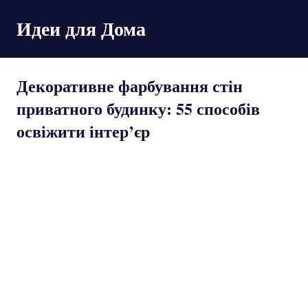
Пропустить
Идеи для Дома
и
перейти
к
содержимому
Декоративне фарбування стін
приватного будинку: 55 способів
освіжити інтер’єр