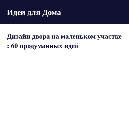
Пропустить
Идеи для Дома
и
перейти
к
содержимому
Дизайн двора на маленьком участке
: 60 продуманных идей