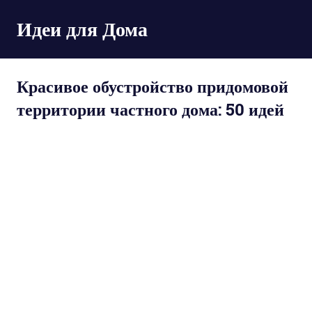
Пропустить
Идеи для Дома
и
перейти
к
содержимому
Красивое обустройство придомовой
территории частного дома: 50 идей