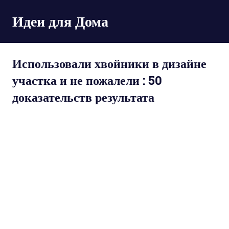
Пропустить
Идеи для Дома
и
перейти
к
содержимому
Использовали хвойники в дизайне
участка и не пожалели : 50
доказательств результата