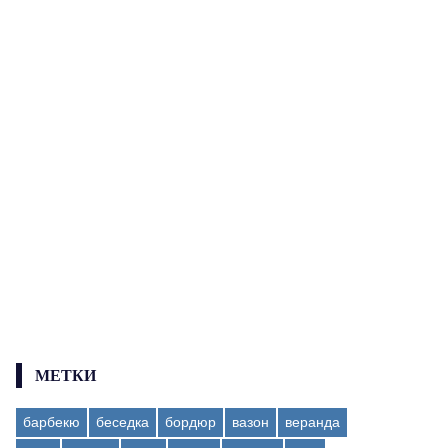
МЕТКИ
барбекю
беседка
бордюр
вазон
веранда