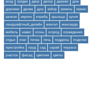
вход
грядки
двор
декор
дерево
дом
дорожки
дрова
душ
забор
камень
камин
качели
кирпич
клумба
крыльцо
кухня
ландшафтный_дизайн
мангал
мансарда
мебель
навес
огонь
огород
ограждения
отдых
очаг
печка
печь
поддоны
поделки
пристройка
пруд
сад
сарай
терраса
участок
фасад
цветник
цветы