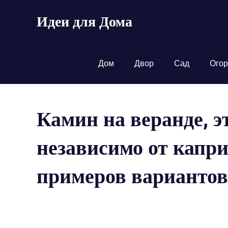
Пропустить
Идеи для Дома
и
перейти
к
содержимому
Дом
Двор
Сад
Огор
Камин на веранде, э
независимо от капри
примеров вариантов