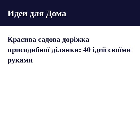
Пропустить
Идеи для Дома
и
перейти
к
содержимому
Красива садова доріжка
присадибної ділянки: 40 ідей своїми
руками