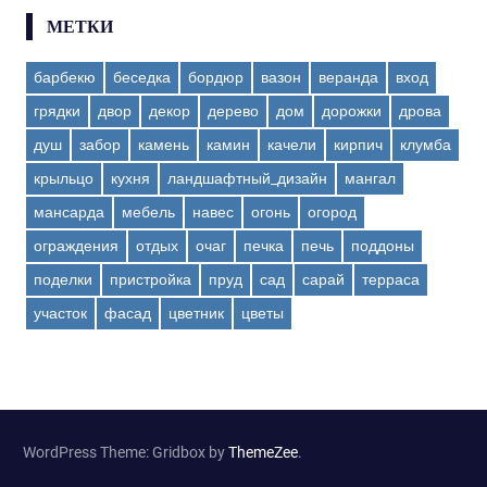
МЕТКИ
барбекю
беседка
бордюр
вазон
веранда
вход
грядки
двор
декор
дерево
дом
дорожки
дрова
душ
забор
камень
камин
качели
кирпич
клумба
крыльцо
кухня
ландшафтный_дизайн
мангал
мансарда
мебель
навес
огонь
огород
ограждения
отдых
очаг
печка
печь
поддоны
поделки
пристройка
пруд
сад
сарай
терраса
участок
фасад
цветник
цветы
WordPress Theme: Gridbox by
ThemeZee
.