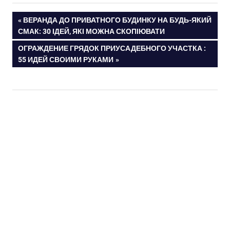
ПРЕДЫДУЩАЯ
ВЕРАНДА ДО ПРИВАТНОГО БУДИНКУ НА БУДЬ-ЯКИЙ
Навигация
СМАК: 30 ІДЕЙ, ЯКІ МОЖНА СКОПІЮВАТИ
ЗАПИСЬ:
СЛЕДУЮЩАЯ
ОГРАЖДЕНИЕ ГРЯДОК ПРИУСАДЕБНОГО УЧАСТКА :
по
ЗАПИСЬ:
55 ИДЕЙ СВОИМИ РУКАМИ
записям