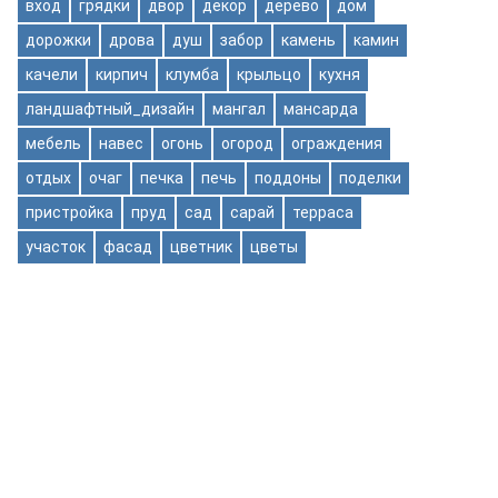
вход
грядки
двор
декор
дерево
дом
дорожки
дрова
душ
забор
камень
камин
качели
кирпич
клумба
крыльцо
кухня
ландшафтный_дизайн
мангал
мансарда
мебель
навес
огонь
огород
ограждения
отдых
очаг
печка
печь
поддоны
поделки
пристройка
пруд
сад
сарай
терраса
участок
фасад
цветник
цветы