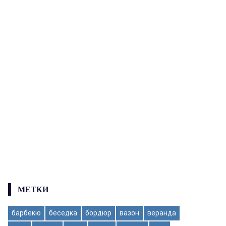
МЕТКИ
барбекю
беседка
бордюр
вазон
веранда