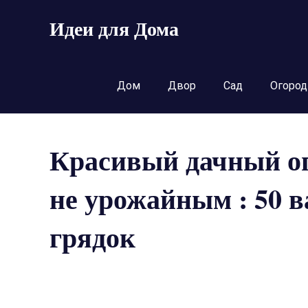
Пропустить
Идеи для Дома
и
перейти
к
содержимому
Дом
Двор
Сад
Огород
Красивый дачный ог
не урожайным : 50 
грядок