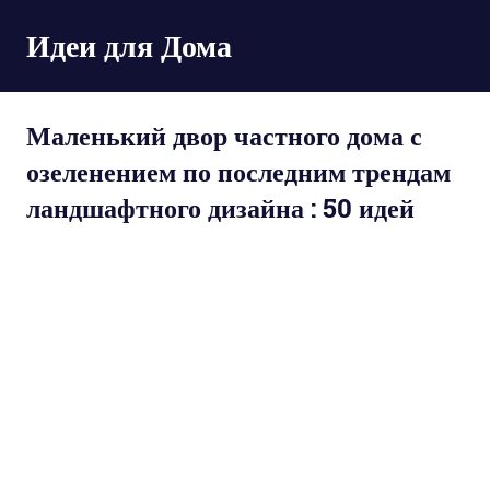
Пропустить
Идеи для Дома
и
перейти
к
содержимому
Маленький двор частного дома с
озеленением по последним трендам
ландшафтного дизайна : 50 идей