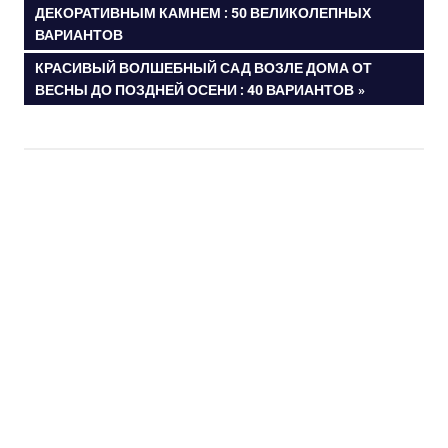
Навигация
ДЕКОРАТИВНЫМ КАМНЕМ : 50 ВЕЛИКОЛЕПНЫХ
ЗАПИСЬ:
ВАРИАНТОВ
по
СЛЕДУЮЩАЯ
КРАСИВЫЙ ВОЛШЕБНЫЙ САД ВОЗЛЕ ДОМА ОТ
записям
ЗАПИСЬ:
ВЕСНЫ ДО ПОЗДНЕЙ ОСЕНИ : 40 ВАРИАНТОВ