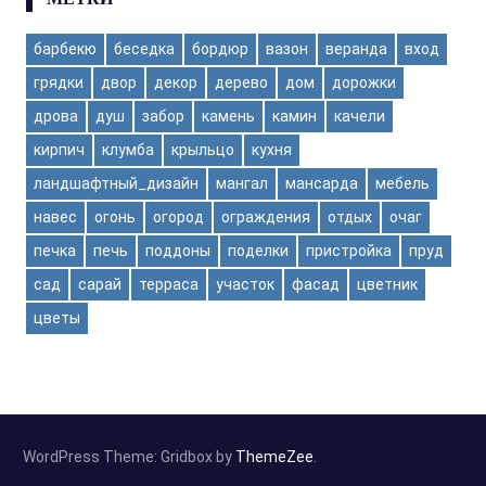
барбекю
беседка
бордюр
вазон
веранда
вход
грядки
двор
декор
дерево
дом
дорожки
дрова
душ
забор
камень
камин
качели
кирпич
клумба
крыльцо
кухня
ландшафтный_дизайн
мангал
мансарда
мебель
навес
огонь
огород
ограждения
отдых
очаг
печка
печь
поддоны
поделки
пристройка
пруд
сад
сарай
терраса
участок
фасад
цветник
цветы
WordPress Theme: Gridbox by
ThemeZee
.