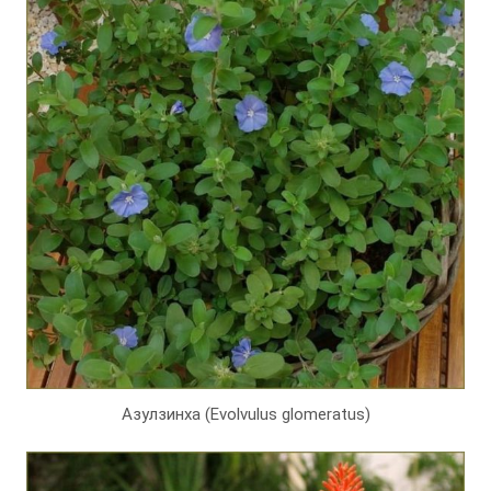
Азулзинха (Evolvulus glomeratus)