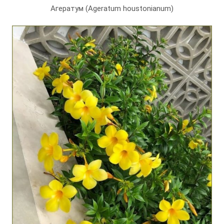
Агератум (Ageratum houstonianum)