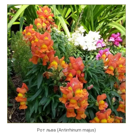
Рот льва (Antirrhinum majus)