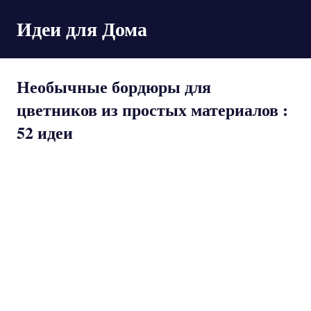
Пропустить
Идеи для Дома
и
перейти
к
содержимому
Необычные бордюры для
цветников из простых материалов :
52 идеи