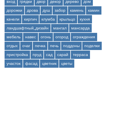
вход
грядки
двор
декор
дерево
дом
дорожки
дрова
душ
забор
камень
камин
качели
кирпич
клумба
крыльцо
кухня
ландшафтный_дизайн
мангал
мансарда
мебель
навес
огонь
огород
ограждения
отдых
очаг
печка
печь
поддоны
поделки
пристройка
пруд
сад
сарай
терраса
участок
фасад
цветник
цветы