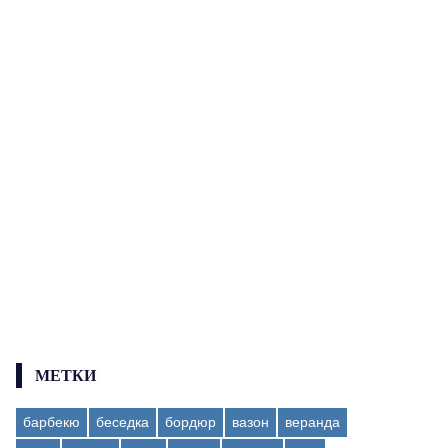
МЕТКИ
барбекю
беседка
бордюр
вазон
веранда