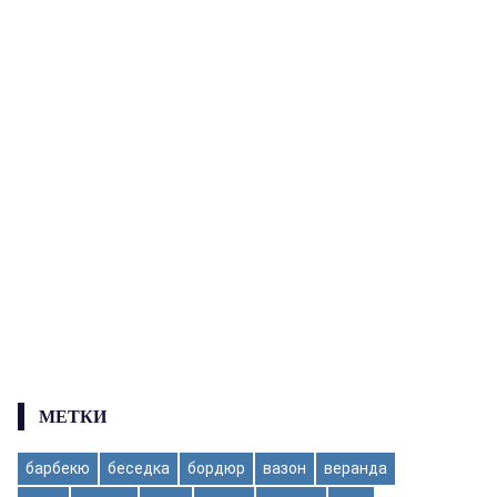
МЕТКИ
барбекю
беседка
бордюр
вазон
веранда