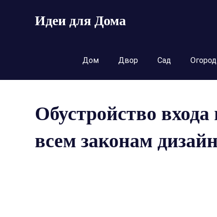
Пропустить
Идеи для Дома
и
перейти
к
содержимому
Дом
Двор
Сад
Огород
Обустройство входа 
всем законам дизайн