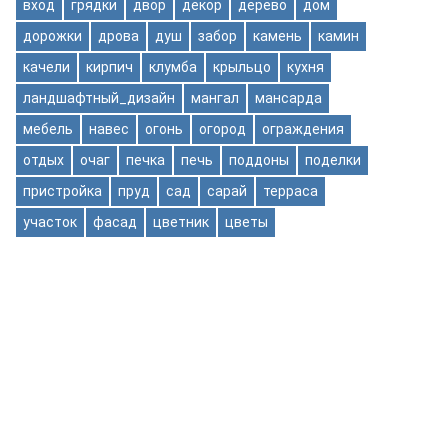
вход
грядки
двор
декор
дерево
дом
дорожки
дрова
душ
забор
камень
камин
качели
кирпич
клумба
крыльцо
кухня
ландшафтный_дизайн
мангал
мансарда
мебель
навес
огонь
огород
ограждения
отдых
очаг
печка
печь
поддоны
поделки
пристройка
пруд
сад
сарай
терраса
участок
фасад
цветник
цветы