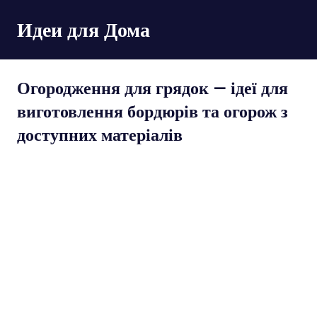
Пропустить
Идеи для Дома
и
перейти
к
содержимому
Огородження для грядок — ідеї для
виготовлення бордюрів та огорож з
доступних матеріалів