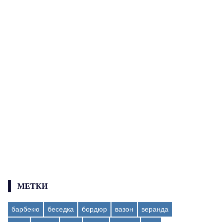
МЕТКИ
барбекю
беседка
бордюр
вазон
веранда