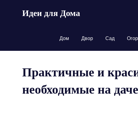
Пропустить
Идеи для Дома
и
перейти
к
содержимому
Дом
Двор
Сад
Огор
Практичные и краси
необходимые на даче 