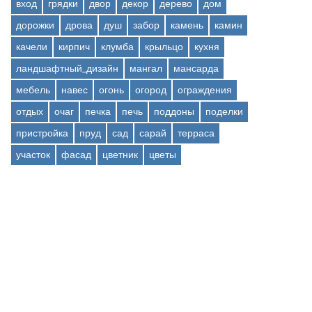
вход
грядки
двор
декор
дерево
дом
дорожки
дрова
душ
забор
камень
камин
качели
кирпич
клумба
крыльцо
кухня
ландшафтный_дизайн
мангал
мансарда
мебель
навес
огонь
огород
ограждения
отдых
очаг
печка
печь
поддоны
поделки
пристройка
пруд
сад
сарай
терраса
участок
фасад
цветник
цветы