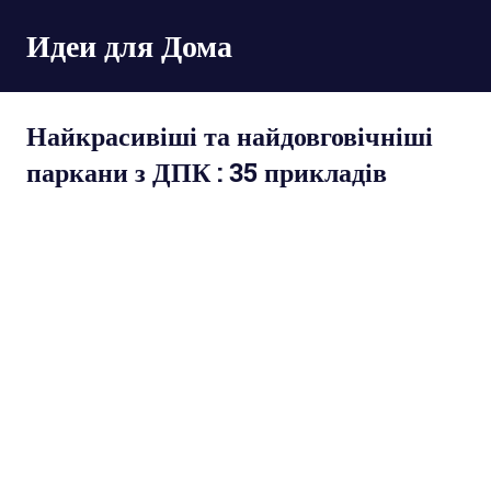
Пропустить
Идеи для Дома
и
перейти
к
содержимому
Найкрасивіші та найдовговічніші
паркани з ДПК : 35 прикладів