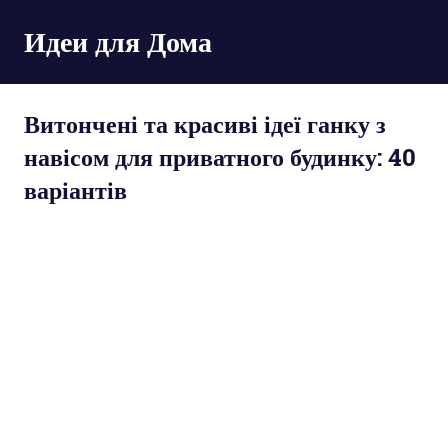
Пропустить
Идеи для Дома
и
перейти
к
содержимому
Витончені та красиві ідеї ганку з
навісом для приватного будинку: 40
варіантів