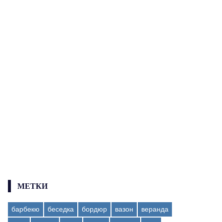
МЕТКИ
барбекю
беседка
бордюр
вазон
веранда