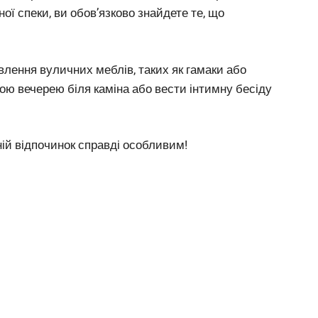
ої спеки, ви обов’язково знайдете те, що
лення вуличних меблів, таких як гамаки або
ю вечерею біля каміна або вести інтимну бесіду
ній відпочинок справді особливим!