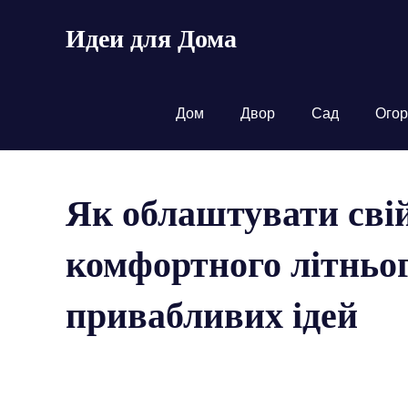
Пропустить
Идеи для Дома
и
перейти
к
содержимому
Дом
Двор
Сад
Огор
Як облаштувати свій
комфортного літньог
привабливих ідей