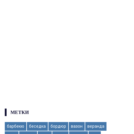
МЕТКИ
барбекю
беседка
бордюр
вазон
веранда