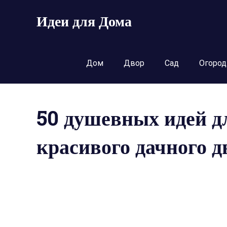
Пропустить
Идеи для Дома
и
перейти
к
содержимому
Дом
Двор
Сад
Огород
50 душевных идей д
красивого дачного д