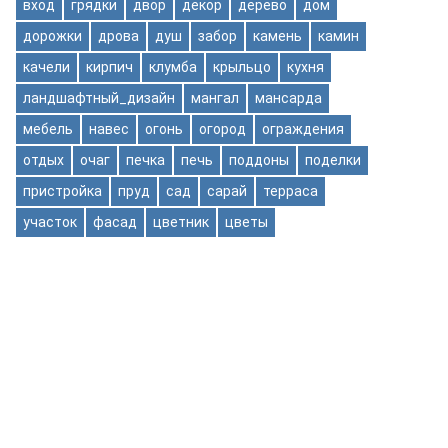
вход
грядки
двор
декор
дерево
дом
дорожки
дрова
душ
забор
камень
камин
качели
кирпич
клумба
крыльцо
кухня
ландшафтный_дизайн
мангал
мансарда
мебель
навес
огонь
огород
ограждения
отдых
очаг
печка
печь
поддоны
поделки
пристройка
пруд
сад
сарай
терраса
участок
фасад
цветник
цветы