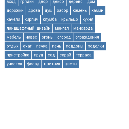
вход
грядки
двор
декор
дерево
дом
дорожки
дрова
душ
забор
камень
камин
качели
кирпич
клумба
крыльцо
кухня
ландшафтный_дизайн
мангал
мансарда
мебель
навес
огонь
огород
ограждения
отдых
очаг
печка
печь
поддоны
поделки
пристройка
пруд
сад
сарай
терраса
участок
фасад
цветник
цветы