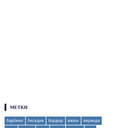
МЕТКИ
барбекю
беседка
бордюр
вазон
веранда