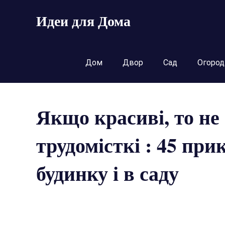
Пропустить
Идеи для Дома
и
перейти
к
содержимому
Дом
Двор
Сад
Огород
Якщо красиві, то не
трудомісткі : 45 при
будинку і в саду